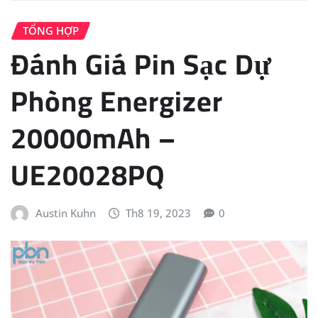
TỔNG HỢP
Đánh Giá Pin Sạc Dự
Phòng Energizer
20000mAh –
UE20028PQ
Austin Kuhn
Th8 19, 2023
0