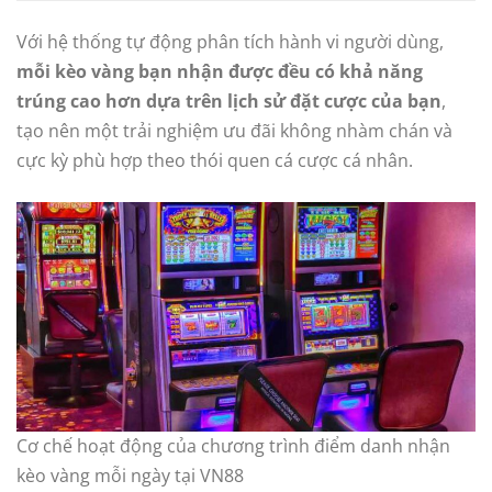
Với hệ thống tự động phân tích hành vi người dùng,
mỗi kèo vàng bạn nhận được đều có khả năng
trúng cao hơn dựa trên lịch sử đặt cược của bạn
,
tạo nên một trải nghiệm ưu đãi không nhàm chán và
cực kỳ phù hợp theo thói quen cá cược cá nhân.
Cơ chế hoạt động của chương trình điểm danh nhận
kèo vàng mỗi ngày tại VN88