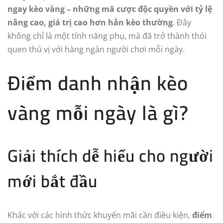
ngay kèo vàng – những mã cược độc quyền với tỷ lệ
nâng cao, giá trị cao hơn hẳn kèo thường
. Đây
không chỉ là một tính năng phụ, mà đã trở thành thói
quen thú vị với hàng ngàn người chơi mỗi ngày.
Điểm danh nhận kèo
vàng mỗi ngày là gì?
Giải thích dễ hiểu cho người
mới bắt đầu
Khác với các hình thức khuyến mãi cần điều kiện,
điểm