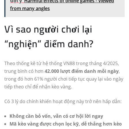
Gợi ý
Harmful effects of online games - Viewed
from many angles
Vì sao người chơi lại
“nghiện” điểm danh?
Theo thống kê từ hệ thống VN88 trong tháng 4/2025,
trung bình có hơn
42.000 lượt điểm danh mỗi ngày
,
trong đó hơn 61% người chơi tiếp tục quay lại vào ngày
tiếp theo chỉ để nhận kèo vàng.
Có 3 lý do chính khiến hoạt động này trở nên hấp dẫn:
Không cần bỏ vốn, vẫn có cơ hội lời ngay
Mã kèo vàng được chọn lọc kỹ, dễ thắng hơn kèo