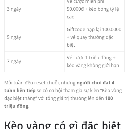
Vé cược miễn phí
3 ngày
50.000đ + kèo bóng tỷ lệ
cao
Giftcode nạp lại 100.000đ
5 ngày
+ vé quay thưởng đặc
biệt
Vé cược 1 triệu đồng +
7 ngày
kèo vàng không giới hạn
Mỗi tuần đều reset chuỗi, nhưng
người chơi đạt 4
tuần liên tiếp
sẽ có cơ hội tham gia sự kiện “Kèo vàng
đặc biệt tháng” với tổng giá trị thưởng lên đến
100
triệu đồng
.
Kèo vàng có gì đặc biệt