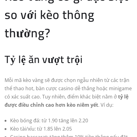
so với kèo thông
thường?
Tỷ lệ ăn vượt trội
Mỗi mã kèo vàng sẽ được chọn ngẫu nhiên từ các trận
thể thao hot, bàn cược casino dễ thắng hoặc minigame
có xác suất cao. Tuy nhiên, điểm khác biệt nằm ở
tỷ lệ
được điều chỉnh cao hơn kèo niêm yết
. Ví dụ:
Kèo bóng đá: từ 1.90 tăng lên 2.20
Kèo tài/xỉu: từ 1.85 lên 2.05
Casino baccarat: tặng thêm 10% tiền thắng nếu đặt