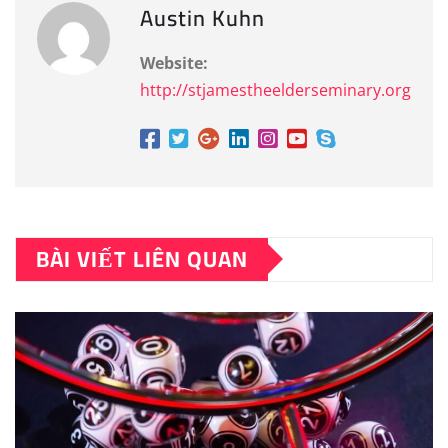
Austin Kuhn
Website:
http://stjamestheelderseminary.org
BÀI VIẾT LIÊN QUAN