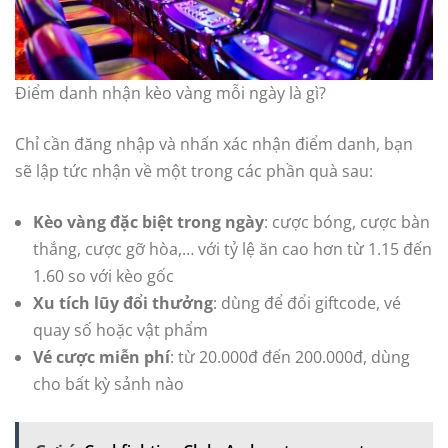
Điểm danh nhận kèo vàng mỗi ngày là gì?
Chỉ cần đăng nhập và nhấn xác nhận điểm danh, bạn
sẽ lập tức nhận về một trong các phần quà sau:
Kèo vàng đặc biệt trong ngày
: cược bóng, cược bàn
thắng, cược gỡ hòa,… với tỷ lệ ăn cao hơn từ 1.15 đến
1.60 so với kèo gốc
Xu tích lũy đổi thưởng
: dùng để đổi giftcode, vé
quay số hoặc vật phẩm
Vé cược miễn phí
: từ 20.000đ đến 200.000đ, dùng
cho bất kỳ sảnh nào