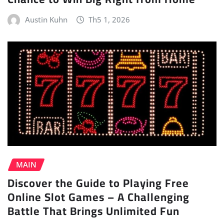
Austin Kuhn
Th5 1, 2026
MAIN
Discover the Guide to Playing Free
Online Slot Games – A Challenging
Battle That Brings Unlimited Fun