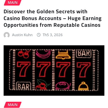
MAIN
Discover the Golden Secrets with
Casino Bonus Accounts – Huge Earning
Opportunities from Reputable Casinos
Austin Kuhn
Th5 3, 2026
MAIN