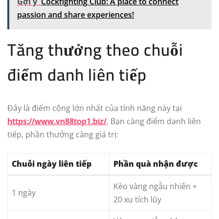
Gợi ý
Cockfighting Club: A place to connect
passion and share experiences!
Tăng thưởng theo chuỗi
điểm danh liên tiếp
Đây là điểm cộng lớn nhất của tính năng này tại
https://www.vn88top1.biz/
. Bạn càng điểm danh liên
tiếp, phần thưởng càng giá trị:
Chuỗi ngày liên tiếp
Phần quà nhận được
Kèo vàng ngẫu nhiên +
1 ngày
20 xu tích lũy